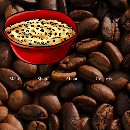
Main
Shop
About
Contacts